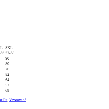
XL
8XL
-56
57-58
90
80
76
82
64
52
69
r Fit
,
Vzorované