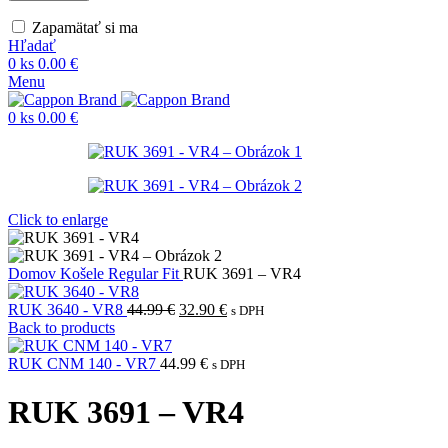
Zapamätať si ma
Hľadať
0
ks
0.00
€
Menu
0
ks
0.00
€
Click to enlarge
Domov
Košele
Regular Fit
RUK 3691 – VR4
Pôvodná
Aktuálna
RUK 3640 - VR8
44.99
€
32.90
€
s DPH
cena
cena
Back to products
bola:
je:
44.99 €.
32.90 €.
RUK CNM 140 - VR7
44.99
€
s DPH
RUK 3691 – VR4