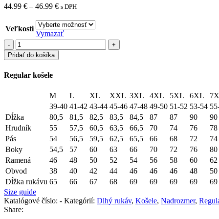
Price
44.99
€
–
46.99
€
s DPH
range:
44.99 €
Veľkosti
through
Vymazať
46.99 €
množstvo
RUK
Pridať do košíka
3691
-
Regular košele
VR4
M
L
XL
XXL
3XL
4XL
5XL
6XL
7
39-40
41-42
43-44
45-46
47-48
49-50
51-52
53-54
55
Dĺžka
80,5
81,5
82,5
83,5
84,5
87
87
90
90
Hrudník
55
57,5
60,5
63,5
66,5
70
74
76
78
Pás
54
56,5
59,5
62,5
65,5
66
68
72
74
Boky
54,5
57
60
63
66
70
72
76
80
Ramená
46
48
50
52
54
56
58
60
62
Obvod
38
40
42
44
46
46
46
48
50
Dĺžka rukávu
65
66
67
68
69
69
69
69
69
Size guide
Katalógové číslo:
-
Kategórií:
Dlhý rukáv
,
Košele
,
Nadrozmer
,
Regula
Share: