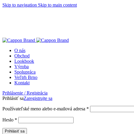
Skip to navigation
Skip to main content
O nás
Obchod
Lookbook
Výroba
Spolupráca
Veľtrh Brno
Kontakt
Prihlásenie / Registrácia
Prihlásiť sa
Zaregistrujte sa
Povinné
Používateľské meno alebo e-mailová adresa
*
Povinné
Heslo
*
Prihlásiť sa