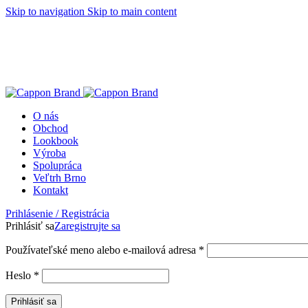
Skip to navigation
Skip to main content
O nás
Obchod
Lookbook
Výroba
Spolupráca
Veľtrh Brno
Kontakt
Prihlásenie / Registrácia
Prihlásiť sa
Zaregistrujte sa
Povinné
Používateľské meno alebo e-mailová adresa
*
Povinné
Heslo
*
Prihlásiť sa