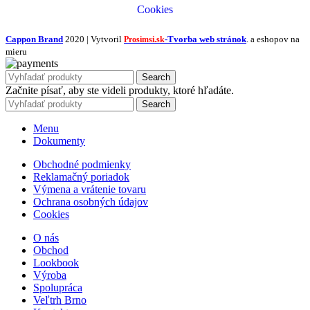
Cookies
Cappon Brand
2020 | Vytvoril
-Tvorba web stránok
. a eshopov na
Prosimsi.sk
mieru
Search
Začnite písať, aby ste videli produkty, ktoré hľadáte.
Search
Menu
Dokumenty
Obchodné podmienky
Reklamačný poriadok
Výmena a vrátenie tovaru
Ochrana osobných údajov
Cookies
O nás
Obchod
Lookbook
Výroba
Spolupráca
Veľtrh Brno