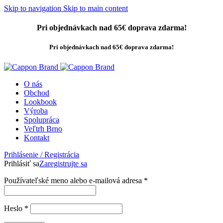
Skip to navigation
Skip to main content
Pri objednávkach nad 65€ doprava zdarma!
Pri objednávkach nad 65€ doprava zdarma!
O nás
Obchod
Lookbook
Výroba
Spolupráca
Veľtrh Brno
Kontakt
Prihlásenie / Registrácia
Prihlásiť sa
Zaregistrujte sa
Používateľské meno alebo e-mailová adresa
*
Heslo
*