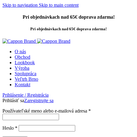
Skip to navigation
Skip to main content
Pri objednávkach nad 65€ doprava zdarma!
Pri objednávkach nad 65€ doprava zdarma!
O nás
Obchod
Lookbook
Výroba
Spolupráca
Veľtrh Brno
Kontakt
Prihlásenie / Registrácia
Prihlásiť sa
Zaregistrujte sa
Povinné
Používateľské meno alebo e-mailová adresa
*
Povinné
Heslo
*