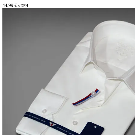
produktu.
variantov.
44.99
€
s DPH
Možnosti
si
môžete
vybrať
na
stránke
produktu.