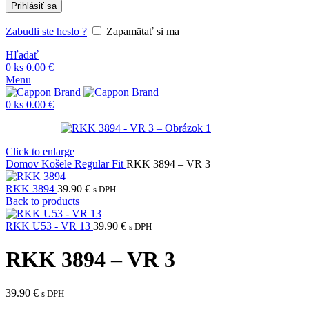
Prihlásiť sa
Zabudli ste heslo ?
Zapamätať si ma
Hľadať
0
ks
0.00
€
Menu
0
ks
0.00
€
Click to enlarge
Domov
Košele
Regular Fit
RKK 3894 – VR 3
RKK 3894
39.90
€
s DPH
Back to products
RKK U53 - VR 13
39.90
€
s DPH
RKK 3894 – VR 3
39.90
€
s DPH