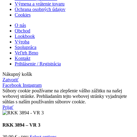
Výmena a vrátenie tovaru
Ochrana osobných údajov
Cookies
O nás
Obchod
Lookbook
Výroba
Spolupráca
Veľtrh Brno
Kontakt
Prihlásenie / Registrácia
Nákupný košík
Zatvoriť
Facebook
Instagram
Súbory cookie používame na zlepšenie vášho zážitku na našej
webovej stránke. Prehliadaním tejto webovej stránky vyjadrujete
súhlas s naším používaním súborov cookie.
Prijať
RKK 3894 – VR 3
39.90
€
Select options