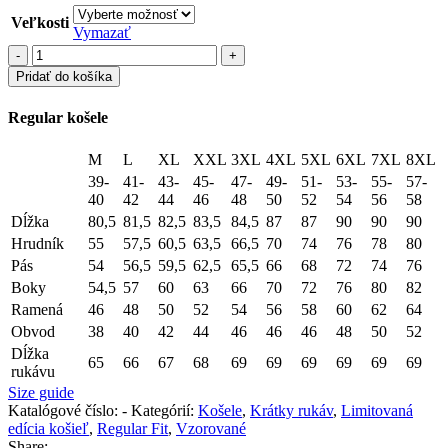
Veľkosti
Vymazať
množstvo
RKK
Pridať do košíka
3894
-
Regular košele
VR
3
M
L
XL
XXL
3XL
4XL
5XL
6XL
7XL
8XL
39-
41-
43-
45-
47-
49-
51-
53-
55-
57-
40
42
44
46
48
50
52
54
56
58
Dĺžka
80,5
81,5
82,5
83,5
84,5
87
87
90
90
90
Hrudník
55
57,5
60,5
63,5
66,5
70
74
76
78
80
Pás
54
56,5
59,5
62,5
65,5
66
68
72
74
76
Boky
54,5
57
60
63
66
70
72
76
80
82
Ramená
46
48
50
52
54
56
58
60
62
64
Obvod
38
40
42
44
46
46
46
48
50
52
Dĺžka
65
66
67
68
69
69
69
69
69
69
rukávu
Size guide
Katalógové číslo:
-
Kategórií:
Košele
,
Krátky rukáv
,
Limitovaná
edícia košieľ
,
Regular Fit
,
Vzorované
Share: