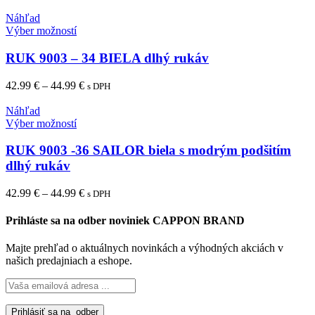
môžete
Náhľad
vybrať
Tento
Výber možností
na
produkt
stránke
má
RUK 9003 – 34 BIELA dlhý rukáv
produktu.
viacero
variantov.
Price
42.99
€
–
44.99
€
s DPH
Možnosti
range:
si
42.99 €
Náhľad
môžete
Tento
through
Výber možností
vybrať
produkt
44.99 €
na
má
RUK 9003 -36 SAILOR biela s modrým podšitím
stránke
viacero
dlhý rukáv
produktu.
variantov.
Možnosti
Price
42.99
€
–
44.99
€
s DPH
si
range:
môžete
42.99 €
Prihláste sa na odber noviniek CAPPON BRAND
vybrať
through
na
44.99 €
Majte prehľad o aktuálnych novinkách a výhodných akciách v
stránke
našich predajniach a eshope.
produktu.