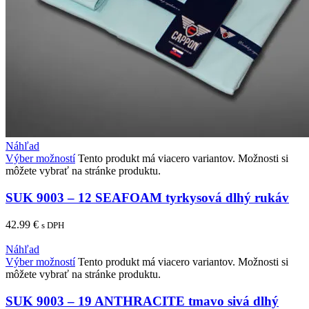
Náhľad
Výber možností
Tento produkt má viacero variantov. Možnosti si
môžete vybrať na stránke produktu.
SUK 9003 – 12 SEAFOAM tyrkysová dlhý rukáv
42.99
€
s DPH
Náhľad
Výber možností
Tento produkt má viacero variantov. Možnosti si
môžete vybrať na stránke produktu.
SUK 9003 – 19 ANTHRACITE tmavo sivá dlhý