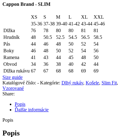
Cappon Brand - SLIM
XS
S
M
L
XL
XXL
35-36
37-38
39-40
41-42
43-44
45-46
Dlžka
76
78
80
80
81
81
Hrudník
48
50.5
52.5
54.5
56.5
58.5
Pás
44
46
48
50
52
54
Boky
46
48
50
52
54
56
Ramena
41
43
44
45
48
50
Obvod
34
36
38
40
42
44
Dlžka rukávu
67
67
68
68
69
69
Size guide
Katalógové číslo:
-
Kategórie:
Dlhý rukáv
,
Košele
,
Slim Fit
,
Vzorované
Share:
Popis
Ďalšie informácie
Popis
Popis