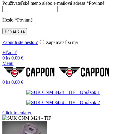
Používateľské meno alebo e-mailová adresa
*
Povinné
Heslo
*
Povinné
Prihlásiť sa
Zabudli ste heslo ?
Zapamätať si ma
Hľadať
0
ks
0.00
€
Menu
0
ks
0.00
€
Click to enlarge