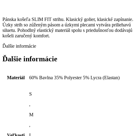
Pánska košeľa SLIM FIT strihu. Klasický golier, klasické zapínanie.
Úzky strih so zúženým pásom a úzkymi plecami vytvára priliehavú
siluetu. Pohodlný elastický materiál spolu s priedušnosťou dodávajú
košeli zaručený komfort.
Ďalšie informácie
Ďalšie informácie
Materiál
60% Bavlna 35% Polyester 5% Lycra (Elastan)
S
,
M
,
Veľkosti
L