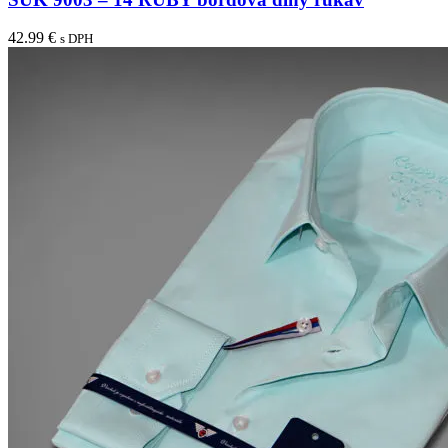
42.99
€
s DPH