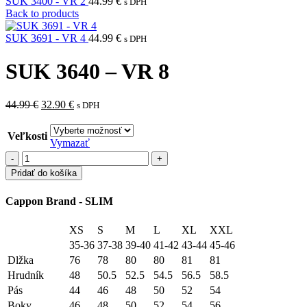
SUK 3400 - VR 2
44.99
€
s DPH
Back to products
SUK 3691 - VR 4
44.99
€
s DPH
SUK 3640 – VR 8
Pôvodná
Aktuálna
44.99
€
32.90
€
s DPH
cena
cena
bola:
je:
Veľkosti
44.99 €.
32.90 €.
Vymazať
množstvo
SUK
Pridať do košíka
3640
-
Cappon Brand - SLIM
VR
8
XS
S
M
L
XL
XXL
35-36
37-38
39-40
41-42
43-44
45-46
Dlžka
76
78
80
80
81
81
Hrudník
48
50.5
52.5
54.5
56.5
58.5
Pás
44
46
48
50
52
54
Boky
46
48
50
52
54
56