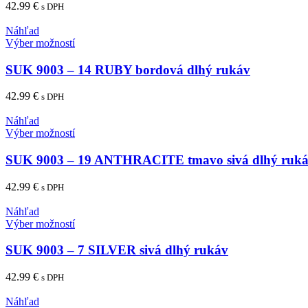
variantov.
42.99
€
s DPH
Možnosti
si
Náhľad
môžete
Tento
Výber možností
vybrať
produkt
na
má
SUK 9003 – 14 RUBY bordová dlhý rukáv
stránke
viacero
produktu.
variantov.
42.99
€
s DPH
Možnosti
si
Náhľad
môžete
Tento
Výber možností
vybrať
produkt
na
má
SUK 9003 – 19 ANTHRACITE tmavo sivá dlhý ruk
stránke
viacero
produktu.
variantov.
42.99
€
s DPH
Možnosti
si
Náhľad
môžete
Tento
Výber možností
vybrať
produkt
na
má
SUK 9003 – 7 SILVER sivá dlhý rukáv
stránke
viacero
produktu.
variantov.
42.99
€
s DPH
Možnosti
si
Náhľad