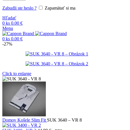
Zabudli ste heslo ?
Zapamätať si ma
Hľadať
0
ks
0.00
€
Menu
0
ks
0.00
€
-27%
Click to enlarge
Domov
Košele
Slim Fit
SUK 3640 – VR 8