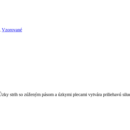
,
Vzorované
 Úzky strih so zúženým pásom a úzkymi plecami vytvára priliehavú silu