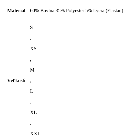
Materiál
60% Bavlna 35% Polyester 5% Lycra (Elastan)
S
,
XS
,
M
Veľkosti
,
L
,
XL
,
XXL