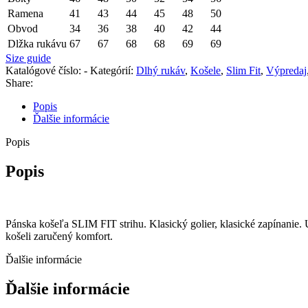
Ramena
41
43
44
45
48
50
Obvod
34
36
38
40
42
44
Dlžka rukávu
67
67
68
68
69
69
Size guide
Katalógové číslo:
-
Kategórií:
Dlhý rukáv
,
Košele
,
Slim Fit
,
Výpredaj
Share:
Popis
Ďalšie informácie
Popis
Popis
Pánska košeľa SLIM FIT strihu. Klasický golier, klasické zapínanie.
košeli zaručený komfort.
Ďalšie informácie
Ďalšie informácie