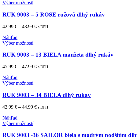
môžete
Tento
Výber možností
vybrať
produkt
na
má
RUK 9003 – 5 ROSE ružová dlhý rukáv
stránke
viacero
produktu.
variantov.
Price
42.99
€
–
43.99
€
s DPH
Možnosti
range:
si
42.99 €
Náhľad
môžete
Tento
through
Výber možností
vybrať
produkt
43.99 €
na
má
RUK 9003 – 13 BIELA manžeta dlhý rukáv
stránke
viacero
produktu.
variantov.
Price
45.99
€
–
47.99
€
s DPH
Možnosti
range:
si
45.99 €
Náhľad
môžete
Tento
through
Výber možností
vybrať
produkt
47.99 €
na
má
RUK 9003 – 34 BIELA dlhý rukáv
stránke
viacero
produktu.
variantov.
Price
42.99
€
–
44.99
€
s DPH
Možnosti
range:
si
42.99 €
Náhľad
môžete
Tento
through
Výber možností
vybrať
produkt
44.99 €
na
má
RUK 9003 -36 SAILOR biela s modrým podšitím dlh