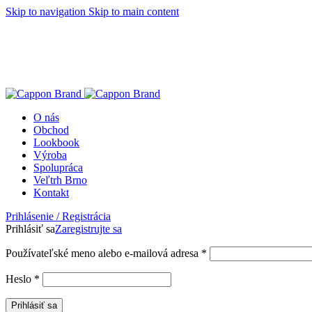
Skip to navigation
Skip to main content
O nás
Obchod
Lookbook
Výroba
Spolupráca
Veľtrh Brno
Kontakt
Prihlásenie / Registrácia
Prihlásiť sa
Zaregistrujte sa
Povinné
Používateľské meno alebo e-mailová adresa
*
Povinné
Heslo
*
Prihlásiť sa