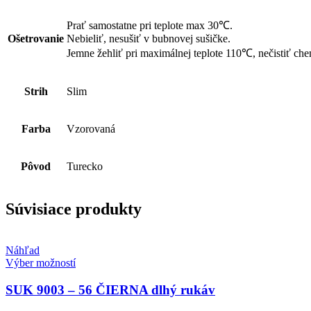
Prať samostatne pri teplote max 30℃.
Ošetrovanie
Nebieliť, nesušiť v bubnovej sušičke.
Jemne žehliť pri maximálnej teplote 110℃, nečistiť che
Strih
Slim
Farba
Vzorovaná
Pôvod
Turecko
Súvisiace produkty
Náhľad
Tento
Výber možností
produkt
má
SUK 9003 – 56 ČIERNA dlhý rukáv
viacero