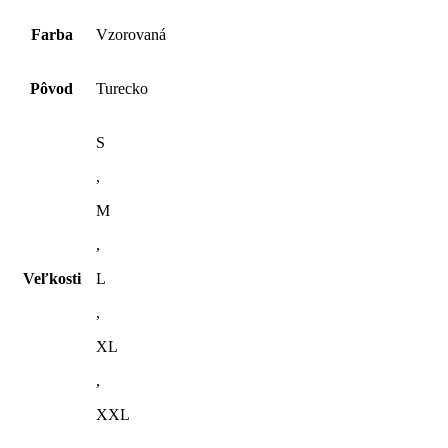
Farba
Vzorovaná
Pôvod
Turecko
S
,
M
,
Veľkosti
L
,
XL
,
XXL