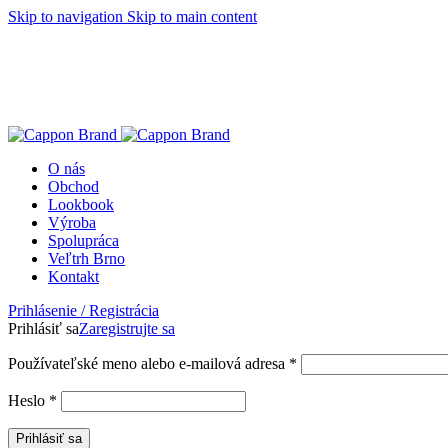
Skip to navigation
Skip to main content
O nás
Obchod
Lookbook
Výroba
Spolupráca
Veľtrh Brno
Kontakt
Prihlásenie / Registrácia
Prihlásiť sa
Zaregistrujte sa
Povinné
Používateľské meno alebo e-mailová adresa
*
Povinné
Heslo
*
Prihlásiť sa