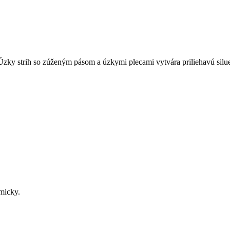
 Úzky strih so zúženým pásom a úzkymi plecami vytvára priliehavú silu
micky.