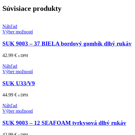
Súvisiace produkty
Náhľad
Tento
Výber možností
produkt
má
SUK 9003 – 37 BIELA bordový gombík dlhý rukáv
viacero
variantov.
42.99
€
s DPH
Možnosti
si
Náhľad
môžete
Tento
Výber možností
vybrať
produkt
na
má
SUK U33/V9
stránke
viacero
produktu.
variantov.
44.99
€
s DPH
Možnosti
si
Náhľad
môžete
Tento
Výber možností
vybrať
produkt
na
má
SUK 9003 – 12 SEAFOAM tyrkysová dlhý rukáv
stránke
viacero
produktu.
variantov.
42.99
€
s DPH