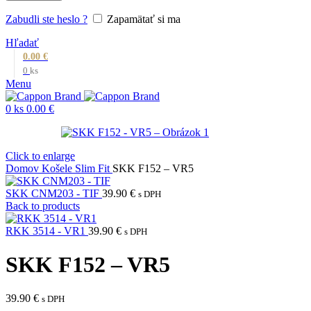
Zabudli ste heslo ?
Zapamätať si ma
Hľadať
0.00
€
0
ks
Menu
0
ks
0.00
€
Click to enlarge
Domov
Košele
Slim Fit
SKK F152 – VR5
SKK CNM203 - TIF
39.90
€
s DPH
Back to products
RKK 3514 - VR1
39.90
€
s DPH
SKK F152 – VR5
39.90
€
s DPH