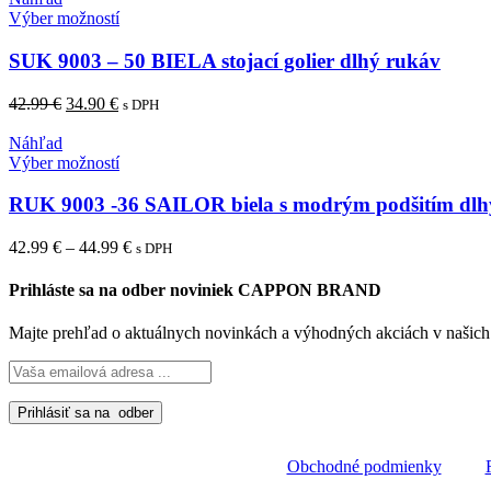
vybrať
Tento
Výber možností
na
produkt
stránke
má
SUK 9003 – 50 BIELA stojací golier dlhý rukáv
produktu.
viacero
variantov.
Pôvodná
Aktuálna
42.99
€
34.90
€
s DPH
Možnosti
cena
cena
si
bola:
je:
Náhľad
môžete
42.99 €.
34.90 €.
Tento
Výber možností
vybrať
produkt
na
má
RUK 9003 -36 SAILOR biela s modrým podšitím dlh
stránke
viacero
produktu.
variantov.
Price
42.99
€
–
44.99
€
s DPH
Možnosti
range:
si
42.99 €
Prihláste sa na odber noviniek CAPPON BRAND
môžete
through
vybrať
44.99 €
Majte prehľad o aktuálnych novinkách a výhodných akciách v našich 
na
stránke
produktu.
Obchodné podmienky