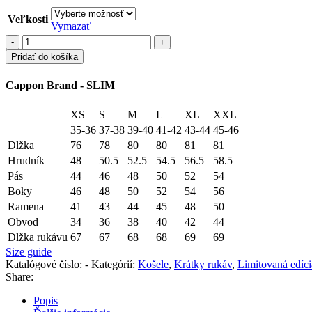
Veľkosti
Vymazať
množstvo
SKK
Pridať do košíka
F152
-
Cappon Brand - SLIM
VR5
XS
S
M
L
XL
XXL
35-36
37-38
39-40
41-42
43-44
45-46
Dlžka
76
78
80
80
81
81
Hrudník
48
50.5
52.5
54.5
56.5
58.5
Pás
44
46
48
50
52
54
Boky
46
48
50
52
54
56
Ramena
41
43
44
45
48
50
Obvod
34
36
38
40
42
44
Dlžka rukávu
67
67
68
68
69
69
Size guide
Katalógové číslo:
-
Kategórií:
Košele
,
Krátky rukáv
,
Limitovaná edíci
Share:
Popis