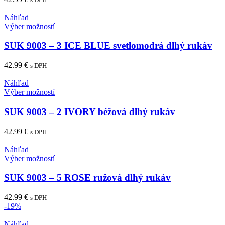
Možnosti
si
Náhľad
môžete
Tento
Výber možností
vybrať
produkt
na
má
SUK 9003 – 3 ICE BLUE svetlomodrá dlhý rukáv
stránke
viacero
produktu.
variantov.
42.99
€
s DPH
Možnosti
si
Náhľad
môžete
Tento
Výber možností
vybrať
produkt
na
má
SUK 9003 – 2 IVORY béžová dlhý rukáv
stránke
viacero
produktu.
variantov.
42.99
€
s DPH
Možnosti
si
Náhľad
môžete
Tento
Výber možností
vybrať
produkt
na
má
SUK 9003 – 5 ROSE ružová dlhý rukáv
stránke
viacero
produktu.
variantov.
42.99
€
s DPH
Možnosti
-19%
si
môžete
Náhľad