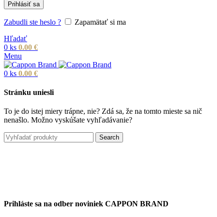
Prihlásiť sa
Zabudli ste heslo ?
Zapamätať si ma
Hľadať
0
ks
0.00
€
Menu
0
ks
0.00
€
Stránku uniesli
To je do istej miery trápne, nie? Zdá sa, že na tomto mieste sa nič
nenašlo. Možno vyskúšate vyhľadávanie?
Search
Prihláste sa na odber noviniek CAPPON BRAND