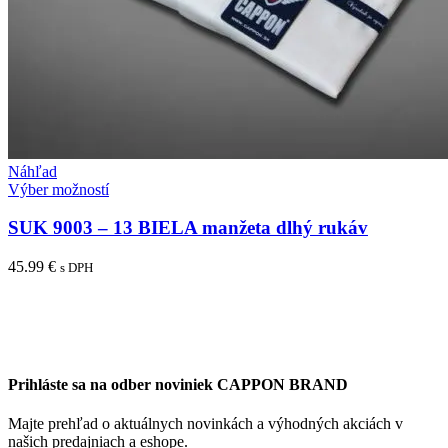
Náhľad
Tento
Výber možností
produkt
má
SUK 9003 – 13 BIELA manžeta dlhý rukáv
viacero
variantov.
45.99
€
s DPH
Možnosti
si
môžete
vybrať
na
stránke
Prihláste sa na odber noviniek CAPPON BRAND
produktu.
Majte prehľad o aktuálnych novinkách a výhodných akciách v
našich predajniach a eshope.