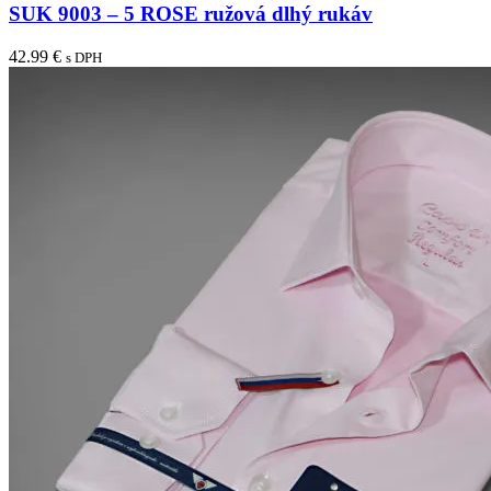
na
má
SUK 9003 – 5 ROSE ružová dlhý rukáv
stránke
viacero
produktu.
variantov.
42.99
€
s DPH
Možnosti
si
môžete
vybrať
na
stránke
produktu.