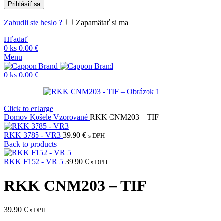
Prihlásiť sa
Zabudli ste heslo ?
Zapamätať si ma
Hľadať
0
ks
0.00
€
Menu
0
ks
0.00
€
Click to enlarge
Domov
Košele
Vzorované
RKK CNM203 – TIF
RKK 3785 - VR3
39.90
€
s DPH
Back to products
RKK F152 - VR 5
39.90
€
s DPH
RKK CNM203 – TIF
39.90
€
s DPH