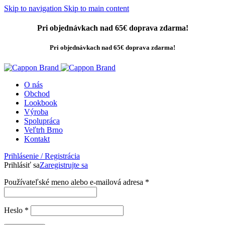
Skip to navigation
Skip to main content
Pri objednávkach nad 65€ doprava zdarma!
Pri objednávkach nad 65€ doprava zdarma!
O nás
Obchod
Lookbook
Výroba
Spolupráca
Veľtrh Brno
Kontakt
Prihlásenie / Registrácia
Prihlásiť sa
Zaregistrujte sa
Povinné
Používateľské meno alebo e-mailová adresa
*
Povinné
Heslo
*