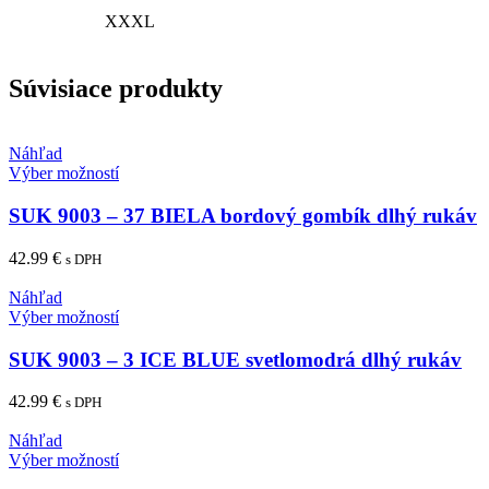
XXXL
Súvisiace produkty
Náhľad
Tento
Výber možností
produkt
má
SUK 9003 – 37 BIELA bordový gombík dlhý rukáv
viacero
variantov.
42.99
€
s DPH
Možnosti
si
Náhľad
môžete
Tento
Výber možností
vybrať
produkt
na
má
SUK 9003 – 3 ICE BLUE svetlomodrá dlhý rukáv
stránke
viacero
produktu.
variantov.
42.99
€
s DPH
Možnosti
si
Náhľad
môžete
Tento
Výber možností
vybrať
produkt