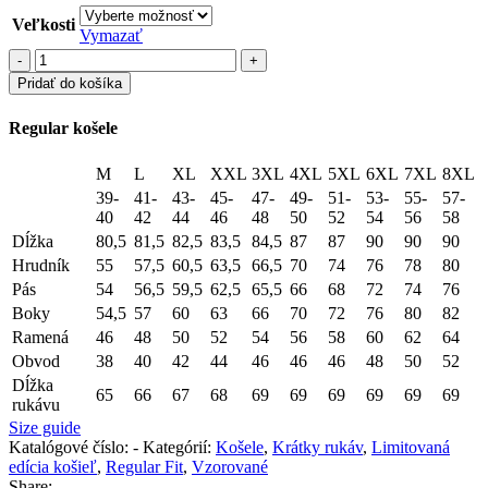
Veľkosti
Vymazať
množstvo
RKK
Pridať do košíka
CNM203
-
Regular košele
TIF
M
L
XL
XXL
3XL
4XL
5XL
6XL
7XL
8XL
39-
41-
43-
45-
47-
49-
51-
53-
55-
57-
40
42
44
46
48
50
52
54
56
58
Dĺžka
80,5
81,5
82,5
83,5
84,5
87
87
90
90
90
Hrudník
55
57,5
60,5
63,5
66,5
70
74
76
78
80
Pás
54
56,5
59,5
62,5
65,5
66
68
72
74
76
Boky
54,5
57
60
63
66
70
72
76
80
82
Ramená
46
48
50
52
54
56
58
60
62
64
Obvod
38
40
42
44
46
46
46
48
50
52
Dĺžka
65
66
67
68
69
69
69
69
69
69
rukávu
Size guide
Katalógové číslo:
-
Kategórií:
Košele
,
Krátky rukáv
,
Limitovaná
edícia košieľ
,
Regular Fit
,
Vzorované
Share: