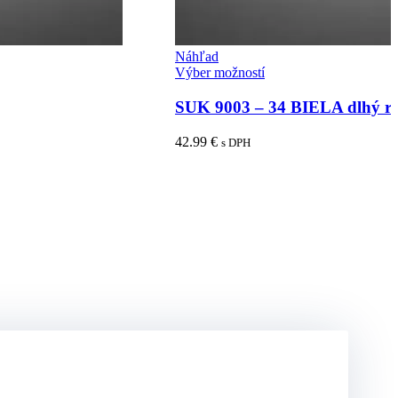
Náhľad
Tento
Výber možností
produkt
má
SUK 9003 – 34 BIELA dlhý r
viacero
variantov.
42.99
€
s DPH
Možnosti
si
môžete
vybrať
na
stránke
produktu.