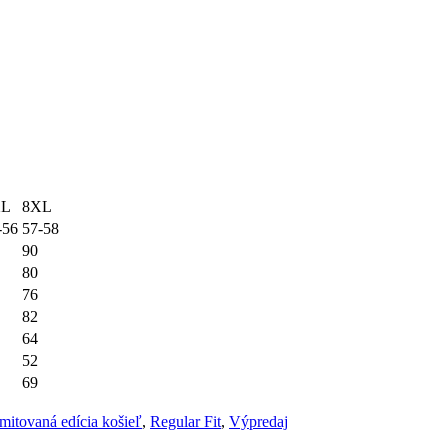
XL
8XL
-56
57-58
90
80
76
82
64
52
69
mitovaná edícia košieľ
,
Regular Fit
,
Výpredaj