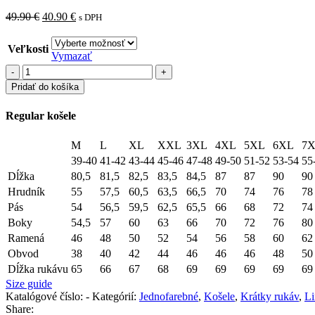
Pôvodná
Aktuálna
49.90
€
40.90
€
s DPH
cena
cena
bola:
je:
Veľkosti
49.90 €.
40.90 €.
Vymazať
množstvo
RKK
Pridať do košíka
25-
003
Regular košele
YELLOW
M
L
XL
XXL
3XL
4XL
5XL
6XL
7
39-40
41-42
43-44
45-46
47-48
49-50
51-52
53-54
55
Dĺžka
80,5
81,5
82,5
83,5
84,5
87
87
90
90
Hrudník
55
57,5
60,5
63,5
66,5
70
74
76
78
Pás
54
56,5
59,5
62,5
65,5
66
68
72
74
Boky
54,5
57
60
63
66
70
72
76
80
Ramená
46
48
50
52
54
56
58
60
62
Obvod
38
40
42
44
46
46
46
48
50
Dĺžka rukávu
65
66
67
68
69
69
69
69
69
Size guide
Katalógové číslo:
-
Kategórií:
Jednofarebné
,
Košele
,
Krátky rukáv
,
Li
Share: