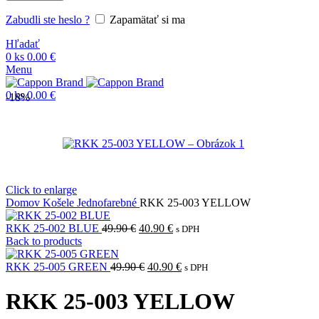
Zabudli ste heslo ?
Zapamätať si ma
Hľadať
0
ks
0.00
€
Menu
0
ks
0.00
€
-18%
Click to enlarge
Domov
Košele
Jednofarebné
RKK 25-003 YELLOW
Pôvodná
Aktuálna
RKK 25-002 BLUE
49.90
€
40.90
€
s DPH
cena
cena
Back to products
bola:
je:
49.90 €.
Pôvodná
40.90 €.
Aktuálna
RKK 25-005 GREEN
49.90
€
40.90
€
s DPH
cena
cena
bola:
je:
RKK 25-003 YELLOW
49.90 €.
40.90 €.