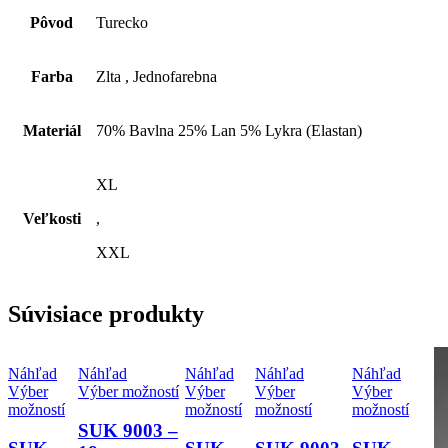
Pôvod
Turecko
Farba
Zlta , Jednofarebna
Materiál
70% Bavlna 25% Lan 5% Lykra (Elastan)
XL
Veľkosti
,
XXL
Súvisiace produkty
Náhľad
Náhľad
Náhľad
Náhľad
Náhľad
Tento
Výber
Výber možností
Výber
Výber
Výber
Tento
produkt
Tento
Tento
Tento
možností
možností
možností
možností
produkt
má
produkt
produkt
produ
SUK 9003 –
má
viacero
má
má
má