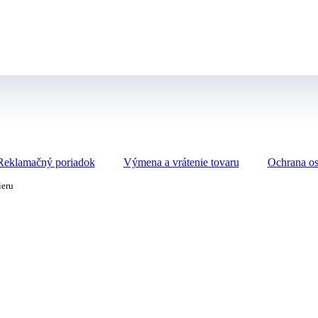
Reklamačný poriadok
Výmena a vrátenie tovaru
Ochrana o
ieru