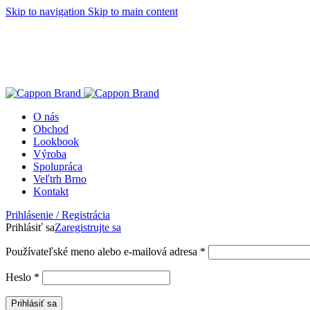
Skip to navigation
Skip to main content
O nás
Obchod
Lookbook
Výroba
Spolupráca
Veľtrh Brno
Kontakt
Prihlásenie / Registrácia
Prihlásiť sa
Zaregistrujte sa
Povinné
Používateľské meno alebo e-mailová adresa
*
Povinné
Heslo
*
Prihlásiť sa