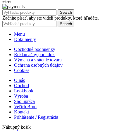
mieru
Search
Začnite písať, aby ste videli produkty, ktoré hľadáte.
Search
Menu
Dokumenty
Obchodné podmienky
Reklamačný poriadok
Výmena a vrátenie tovaru
Ochrana osobných údajov
Cookies
O nás
Obchod
Lookbook
Výroba
Spolupráca
Veľtrh Brno
Kontakt
Prihlásenie / Registrácia
Nákupný košík