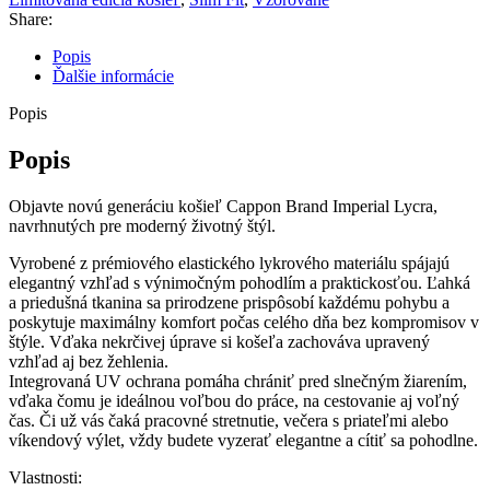
Share:
Popis
Ďalšie informácie
Popis
Popis
Objavte novú generáciu košieľ Cappon Brand Imperial Lycra,
navrhnutých pre moderný životný štýl.
Vyrobené z prémiového elastického lykrového materiálu spájajú
elegantný vzhľad s výnimočným pohodlím a praktickosťou. Ľahká
a priedušná tkanina sa prirodzene prispôsobí každému pohybu a
poskytuje maximálny komfort počas celého dňa bez kompromisov v
štýle. Vďaka nekrčivej úprave si košeľa zachováva upravený
vzhľad aj bez žehlenia.
Integrovaná UV ochrana pomáha chrániť pred slnečným žiarením,
vďaka čomu je ideálnou voľbou do práce, na cestovanie aj voľný
čas. Či už vás čaká pracovné stretnutie, večera s priateľmi alebo
víkendový výlet, vždy budete vyzerať elegantne a cítiť sa pohodlne.
Vlastnosti: