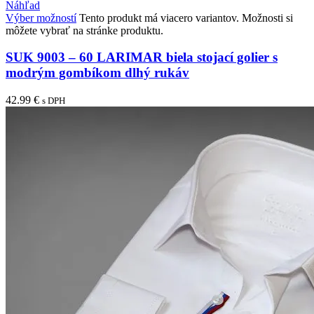
Náhľad
Výber možností
Tento produkt má viacero variantov. Možnosti si
môžete vybrať na stránke produktu.
SUK 9003 – 60 LARIMAR biela stojací golier s
modrým gombíkom dlhý rukáv
42.99
€
s DPH