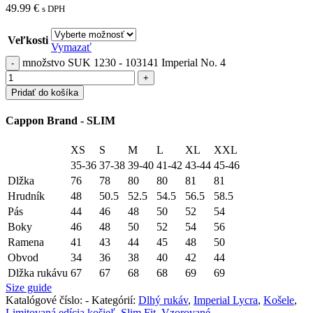
49.99
€
s DPH
Veľkosti
Vymazať
množstvo SUK 1230 - 103141 Imperial No. 4
Pridať do košíka
Cappon Brand - SLIM
XS
S
M
L
XL
XXL
35-36
37-38
39-40
41-42
43-44
45-46
Dlžka
76
78
80
80
81
81
Hrudník
48
50.5
52.5
54.5
56.5
58.5
Pás
44
46
48
50
52
54
Boky
46
48
50
52
54
56
Ramena
41
43
44
45
48
50
Obvod
34
36
38
40
42
44
Dlžka rukávu
67
67
68
68
69
69
Size guide
Katalógové číslo:
-
Kategórií:
Dlhý rukáv
,
Imperial Lycra
,
Košele
,
Limitovaná edícia košieľ
,
Slim Fit
,
Vzorované