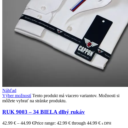
Náhľad
Výber možností
Tento produkt má viacero variantov. Možnosti si
môžete vybrať na stránke produktu.
RUK 9003 – 34 BIELA dlhý rukáv
42.99
€
–
44.99
€
Price range: 42.99 € through 44.99 €
s DPH