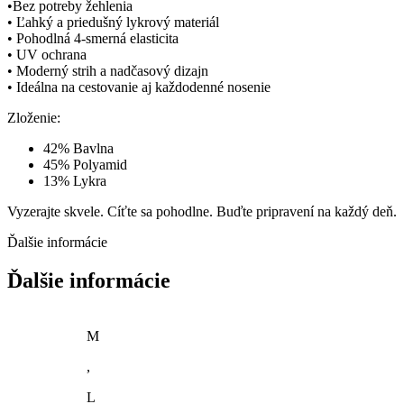
•Bez potreby žehlenia
• Ľahký a priedušný lykrový materiál
• Pohodlná 4-smerná elasticita
• UV ochrana
• Moderný strih a nadčasový dizajn
• Ideálna na cestovanie aj každodenné nosenie
Zloženie:
42% Bavlna
45% Polyamid
13% Lykra
Vyzerajte skvele. Cíťte sa pohodlne. Buďte pripravení na každý deň.
Ďalšie informácie
Ďalšie informácie
M
,
L