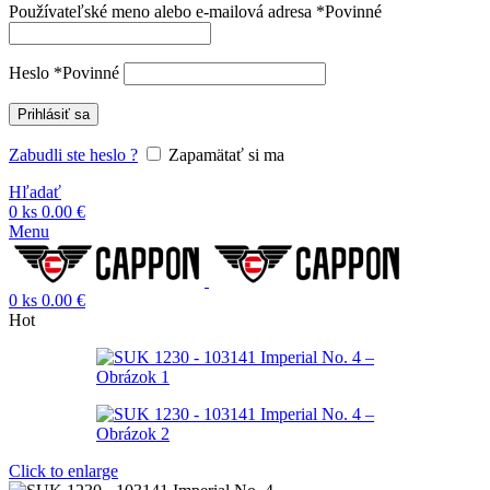
Používateľské meno alebo e-mailová adresa
*
Povinné
Heslo
*
Povinné
Prihlásiť sa
Zabudli ste heslo ?
Zapamätať si ma
Hľadať
0
ks
0.00
€
Menu
0
ks
0.00
€
Hot
Click to enlarge